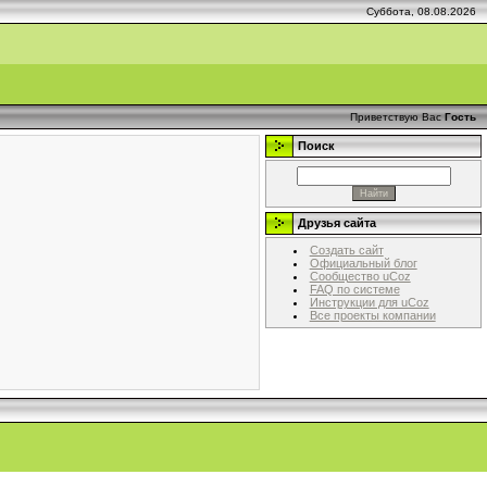
Суббота, 08.08.2026
Приветствую Вас
Гость
Поиск
Друзья сайта
Создать сайт
Официальный блог
Сообщество uCoz
FAQ по системе
Инструкции для uCoz
Все проекты компании